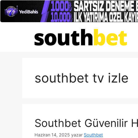
İçeriğe
atla
southbet tv izle
Southbet Güvenilir 
Haziran 14, 2025
yazar
Southbet