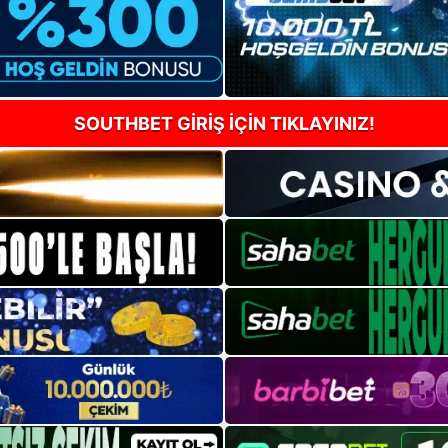
SOUTHBET GİRİŞ İÇİN TIKLAYINIZ!