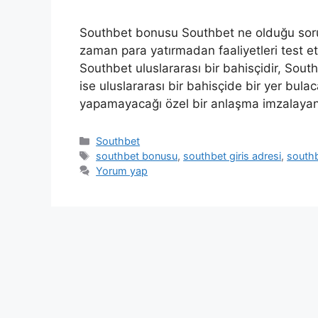
Southbet bonusu Southbet ne olduğu sorus
zaman para yatırmadan faaliyetleri test et
Southbet uluslararası bir bahisçidir, South
ise uluslararası bir bahisçide bir yer bula
yapamayacağı özel bir anlaşma imzalayan 
Kategoriler
Southbet
Etiketler
southbet bonusu
,
southbet giris adresi
,
south
Yorum yap