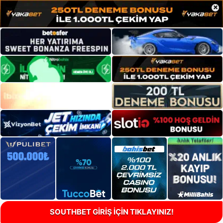
×
SOUTHBET GİRİŞ İÇİN TIKLAYINIZ!