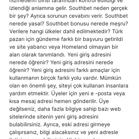
hizmetlerin birisi tarafından kontrol edildiği ve
izlendiği anlamına gelir. Southbet neden gerçek
bir şey? Ayrıca sorunun cevabını verir. Southbet
nerede yasal? Southbet bonusu nerede meşru?
Verilere hangi ülkeler dahil edilmektedir? Türk
pazarı için gündeme farklı bir başvuru getirildi
ve site yabancı veya Homeland olmayan bir
alan olarak tanımlandı. Yeni giriş adresini
nerede öğrenir? Yeni giriş adresini nerede
öğrenir? Yeni giriş adresini farklı amaçlar için
kullanmanın birçok farklı yolu vardır. Mümkün
olan en önemli şey, siteyi çok kullanan insanlara
yardım etmektir. Üyeler için yeni e -posta veya
kısa mesaj adresi hemen gönderilir. Üye
değilseniz, daha fazla bilgiye sahip bazı web
sitelerinde sitenin yeni giriş adresini
bulabilirsiniz. Ayrıca, eski adresi girmeye
çalışırsanız, bilgi alacaksınız ve yeni adresle