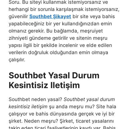
Soru. Bu siteyi kullanmak istemiyorsanız ve
herhangi bir sorunla karşılaşmak istemiyorsanız,
güvenilir
Southbet Şikayet
bir site veya bahis
yapabileceğiniz bir yer kullandığınızdan emin
olmanız gerekir. Bu bağlamda, meşruiyet
zihniyeti gündeme getirilir ve sitenin meşru
yapısı ilgili bir şekilde incelenir ve elde edilen
verilerin doğruluk olduğundan emin olmaya
çalışılır.
Southbet Yasal Durum
Kesintisiz Iletişim
Southbet neden yasal?
Southbet yasal durum
kesintisiz iletişim
şu anda meşru mu? Site hala
çalışıyor ve bahis dünyasında gerçek ve iyi bir
şirket. Neden meşru? Şirket, ticaret yasalarını
takip eden ticari faaliyetlerinin kaydı var. Bahis