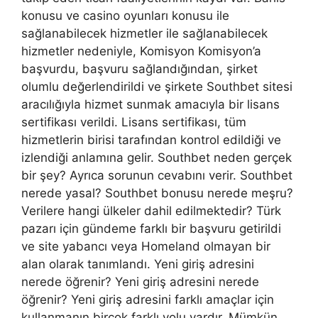
konusu ve casino oyunları konusu ile
sağlanabilecek hizmetler ile sağlanabilecek
hizmetler nedeniyle, Komisyon Komisyon’a
başvurdu, başvuru sağlandığından, şirket
olumlu değerlendirildi ve şirkete Southbet sitesi
aracılığıyla hizmet sunmak amacıyla bir lisans
sertifikası verildi. Lisans sertifikası, tüm
hizmetlerin birisi tarafından kontrol edildiği ve
izlendiği anlamına gelir. Southbet neden gerçek
bir şey? Ayrıca sorunun cevabını verir. Southbet
nerede yasal? Southbet bonusu nerede meşru?
Verilere hangi ülkeler dahil edilmektedir? Türk
pazarı için gündeme farklı bir başvuru getirildi
ve site yabancı veya Homeland olmayan bir
alan olarak tanımlandı. Yeni giriş adresini
nerede öğrenir? Yeni giriş adresini nerede
öğrenir? Yeni giriş adresini farklı amaçlar için
kullanmanın birçok farklı yolu vardır. Mümkün