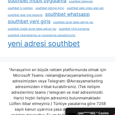
southbet mobil uygulama
southbet telegram
southbet tv kalitesi
southbet türkiye girişi
southbet web sitesi alan adı
southbet whatsapp
southbet web site tasarımı
southbet yeni giris
southbet ücret talep ediyor mu
southbet üyelik ücret talep ediyor mu
southbet şifre kurtarma
southbet şikayetlerine ve yorumlarına ulaşabilirsiniz
yeni adresi southbet
"Avrasya'nın en büyük reklam platformunda olmak için
Microsoft Teams:
reklam@avrasyamarketing.com
adresimizden veya Telegram: @Avrasyamarketing
adresimizden irtibat kurabilirsiniz. (Tek iletişim
adreslerimiz teams / telegram ve mail adresimizdir.
Harici hiçbir iletişim adresimiz bulunmamaktadır.
Lütfen itibar etmeyiniz.) Türkiye yasalarına göre 7258
sayılı kanun uyarınca yasa dışı bahis oynamanın
cezaları mevcuttur. Şu an bulunduğunuz site hiç bir