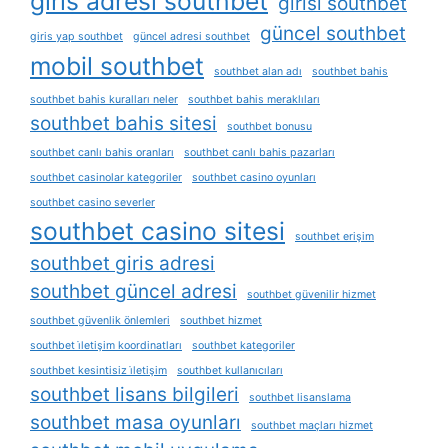
giris adresi southbet
girisi southbet
güncel southbet
giris yap southbet
güncel adresi southbet
mobil southbet
southbet alan adı
southbet bahis
southbet bahis kuralları neler
southbet bahis meraklıları
southbet bahis sitesi
southbet bonusu
southbet canlı bahis oranları
southbet canlı bahis pazarları
southbet casinolar kategoriler
southbet casino oyunları
southbet casino severler
southbet casino sitesi
southbet erişim
southbet giris adresi
southbet güncel adresi
southbet güvenilir hizmet
southbet güvenlik önlemleri
southbet hizmet
southbet i̇letişim koordinatları
southbet kategoriler
southbet kesintisiz i̇letişim
southbet kullanıcıları
southbet lisans bilgileri
southbet lisanslama
southbet masa oyunları
southbet maçları hizmet