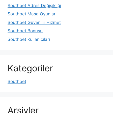
Southbet Adres Değişikliği
Southbet Masa Oyunları
Southbet Güvenilir Hizmet
Southbet Bonusu
Southbet Kullanıcıları
Kategoriler
Southbet
Arşivler