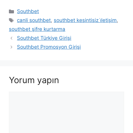
Kategoriler
Southbet
Etiketler
canli southbet
,
southbet kesintisiz i̇letişim
,
southbet şifre kurtarma
Southbet Türkiye Girişi
Southbet Promosyon Girişi
Yorum yapın
Yorum