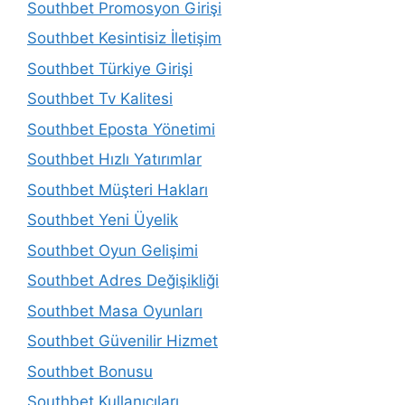
Southbet Promosyon Girişi
Southbet Kesintisiz İletişim
Southbet Türkiye Girişi
Southbet Tv Kalitesi
Southbet Eposta Yönetimi
Southbet Hızlı Yatırımlar
Southbet Müşteri Hakları
Southbet Yeni Üyelik
Southbet Oyun Gelişimi
Southbet Adres Değişikliği
Southbet Masa Oyunları
Southbet Güvenilir Hizmet
Southbet Bonusu
Southbet Kullanıcıları