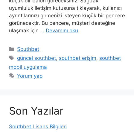
küçük bir balon göreceksiniz. Sağdaki
uyumluluk iletişim kutusuna tıklayarak, kullanıcı
ayrıntılarınızı girmenizi isteyen küçük bir pencere
görünecektir. Bu pencere, müşteri desteğine
ulaşmak için …
Devamını oku
Kategoriler
Southbet
Etiketler
güncel southbet
,
southbet erişim
,
southbet
mobil uygulama
Yorum yap
Son Yazılar
Southbet Lisans Bilgileri