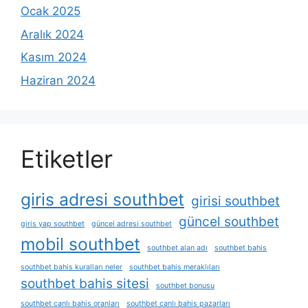
Ocak 2025
Aralık 2024
Kasım 2024
Haziran 2024
Etiketler
giris adresi southbet
girisi southbet
güncel southbet
giris yap southbet
güncel adresi southbet
mobil southbet
southbet alan adı
southbet bahis
southbet bahis kuralları neler
southbet bahis meraklıları
southbet bahis sitesi
southbet bonusu
southbet canlı bahis oranları
southbet canlı bahis pazarları