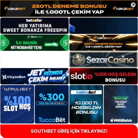
×
SOUTHBET GİRİŞ İÇİN TIKLAYINIZ!