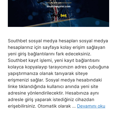
Southbet sosyal medya hesapları sosyal medya
hesaplarınız için sayfaya kolay erişim sağlayan
yeni giriş bağlantılarını fark edeceksiniz.
Southbet kayıt işlemi, yeni kayıt bağlantısını
kolayca kopyalayıp tarayıcınızın adres çubuğuna
yapıştırmanıza olanak tanıyarak siteye
erişmenizi sağlar. Sosyal medya hesabındaki
linke tıklandığında kullanıcı anında yeni site
adresine yönlendirilecektir. Hesabınıza aynı
adresle giriş yaparak istediğiniz cihazdan
erişebilirsiniz. Otomatik olarak …
Devamını oku