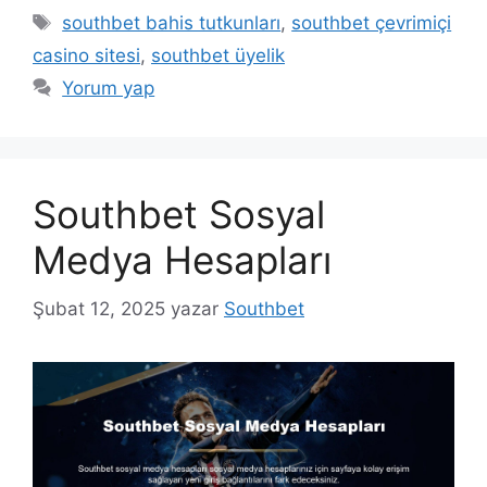
Etiketler
southbet bahis tutkunları
,
southbet çevrimiçi
casino sitesi
,
southbet üyelik
Yorum yap
Southbet Sosyal
Medya Hesapları
Şubat 12, 2025
yazar
Southbet