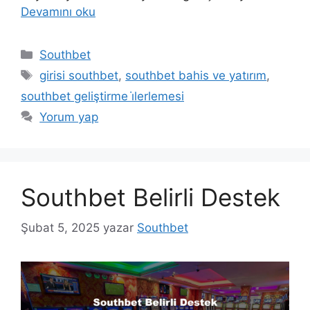
Devamını oku
Kategoriler
Southbet
Etiketler
girisi southbet
,
southbet bahis ve yatırım
,
southbet geliştirme i̇lerlemesi
Yorum yap
Southbet Belirli Destek
Şubat 5, 2025
yazar
Southbet