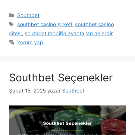
Kategoriler
Southbet
Etiketler
southbet casino şirketi
,
southbet casino
sitesi
,
southbet mobil’in avantajları nelerdir
Yorum yap
Southbet Seçenekler
Şubat 15, 2025
yazar
Southbet