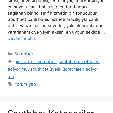
sitesi, hevesli bahisçilerin ihtiyaçlarını karşılayan
en saygın canlı bahis siteleri tarafından
sağlanan birinci sınıf hizmetin bir sonucudur.
Southbet canlı bahis hizmeti aracılığıyla canlı
bahis yapan casino severler, yüksek oranlardan
yararlanarak ve yayın akışını en uygun şekilde …
Devamını oku
Kategoriler
Southbet
Etiketler
giris adresi southbet
,
southbet ücret talep
ediyor mu
,
southbet üyelik ücret talep ediyor
mu
Yorum yap