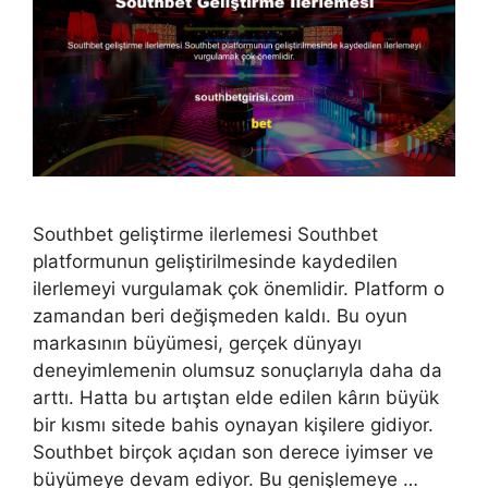
Southbet geliştirme ilerlemesi Southbet
platformunun geliştirilmesinde kaydedilen
ilerlemeyi vurgulamak çok önemlidir. Platform o
zamandan beri değişmeden kaldı. Bu oyun
markasının büyümesi, gerçek dünyayı
deneyimlemenin olumsuz sonuçlarıyla daha da
arttı. Hatta bu artıştan elde edilen kârın büyük
bir kısmı sitede bahis oynayan kişilere gidiyor.
Southbet birçok açıdan son derece iyimser ve
büyümeye devam ediyor. Bu genişlemeye …