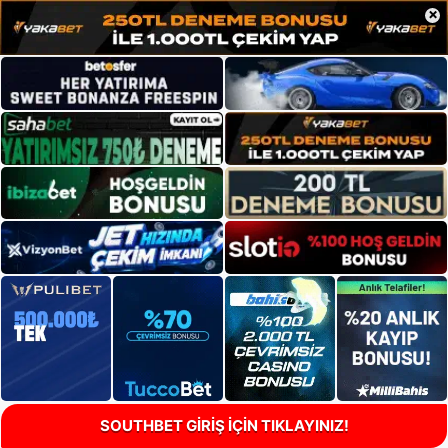
×
SOUTHBET GİRİŞ İÇİN TIKLAYINIZ!